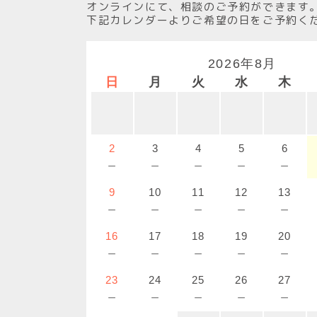
オンラインにて、相談のご予約ができます
下記カレンダーよりご希望の日をご予約く
2026年8月
日
月
火
水
木
2
3
4
5
6
－
－
－
－
－
9
10
11
12
13
－
－
－
－
－
16
17
18
19
20
－
－
－
－
－
23
24
25
26
27
－
－
－
－
－