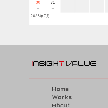
30
31
－
－
2026年7月
Home
Works
About