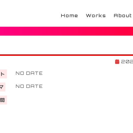
Home
Works
About
202
NO DATE
ント
NO DATE
 マ
期間