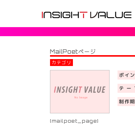
MailPoetページ
カテゴリ
ポイ
テ ー
制作
[mailpoet_page]