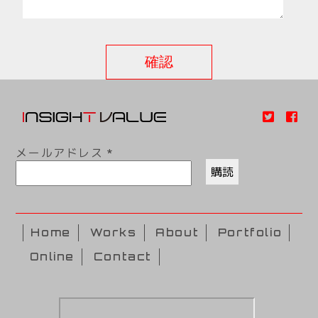
メールアドレス
*
Home
Works
About
Portfolio
Online
Contact