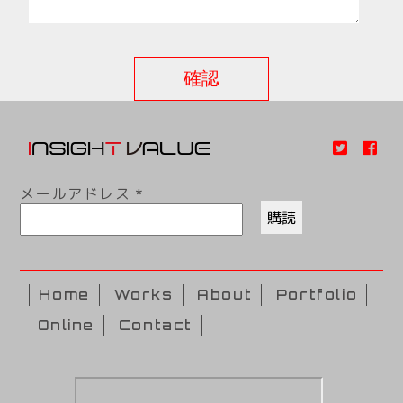
メールアドレス
*
Home
Works
About
Portfolio
Online
Contact